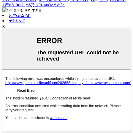
የምላስ ከበሮ
,
የእጅ ፓን መሳሪያዎች
,
ኢሜይል ላክ
ዋትስአፕ
x