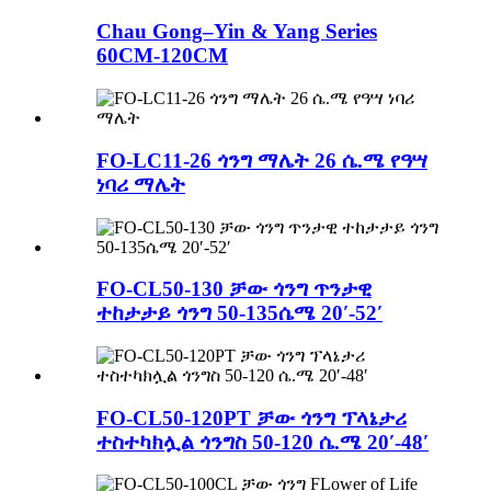
Chau Gong–Yin & Yang Series
60CM-120CM
FO-LC11-26 ጎንግ ማሌት 26 ሴ.ሜ የዓሣ
ነባሪ ማሌት
FO-CL50-130 ቻው ጎንግ ጥንታዊ
ተከታታይ ጎንግ 50-135ሴሜ 20′-52′
FO-CL50-120PT ቻው ጎንግ ፕላኔታሪ
ተስተካክሏል ጎንግስ 50-120 ሴ.ሜ 20′-48′