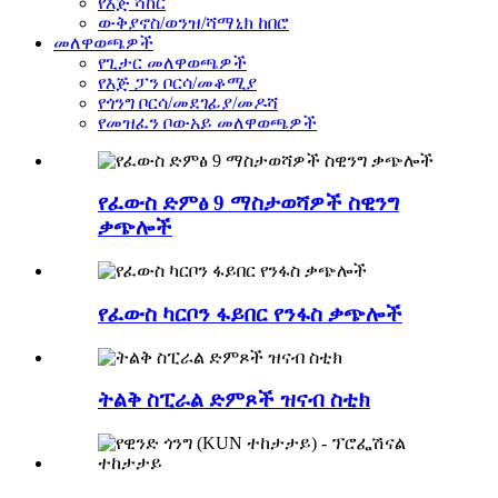
የእጅ ሻከር
ውቅያኖስ/ወንዝ/ሻማኒክ ከበሮ
መለዋወጫዎች
የጊታር መለዋወጫዎች
የእጅ ፓን ቦርሳ/መቆሚያ
የጎንግ ቦርሳ/መደገፊያ/መዶሻ
የመዝፈን ቦውአይ መለዋወጫዎች
የፈውስ ድምፅ 9 ማስታወሻዎች ስዊንግ
ቃጭሎች
የፈውስ ካርቦን ፋይበር የንፋስ ቃጭሎች
ትልቅ ስፒራል ድምጾች ዝናብ ስቲክ