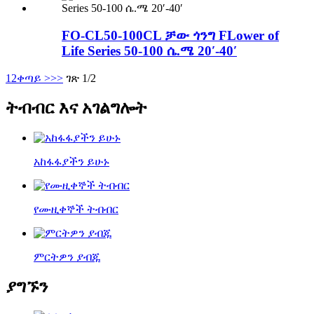
FO-CL50-100CL ቻው ጎንግ FLower of
Life Series 50-100 ሴ.ሜ 20′-40′
1
2
ቀጣይ >
>>
ገጽ 1/2
ትብብር እና አገልግሎት
አከፋፋያችን ይሁኑ
የሙዚቀኞች ትብብር
ምርትዎን ያብጁ
ያግኙን