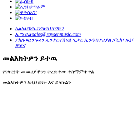
ስልክ፡
0086-18565157852
ኢሜይል፡
sales@raysenmusic.com
ያክሉ።
ዜንግ-አን ኢንተርናሽናል ጊታር ኢንዱስትሪያል ፓርክ፣ ዙኒ፣
ቻይና
መልእክትዎን ይተዉ
የግላዊነት መመሪያችንን ተረድተው ተስማምተዋል
መልእክትዎን እዚህ ይፃፉ እና ይላኩልን