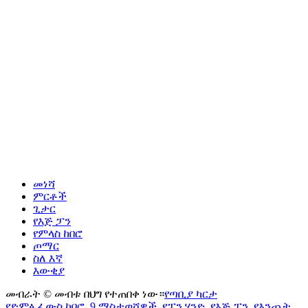
መነሻ
ምርቶች
ጊታር
የእጅ ፓን
የምላስ ከበሮ
ጦማር
ስለ እኛ
እውቂያ
መብራት © መብቱ በህግ የተጠበቀ ነው።
የጣቢያ ካርታ
የድምፅ ፈውስ ከበሮ
,
9 ማስታወሻዎች
,
የፓን ሃንድ
,
የእጅ ፓን
,
የእንጨት