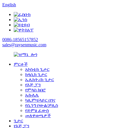
English
0086-18565157852
sales@raysenmusic.com
ምርቶች
አኮስቲክ ጊታር
ክላሲክ ጊታር
ኤሌክትሪክ ጊታር
የእጅ ፓን
የምላስ ከበሮ
ኡኩሌሌ
ካሊምባ/ላይር በገና
የሲንግ ቦውል/ቻሊስ
የድምፅ ፈውስ
መለዋወጫዎች
ጊታር
የእጅ ፓን