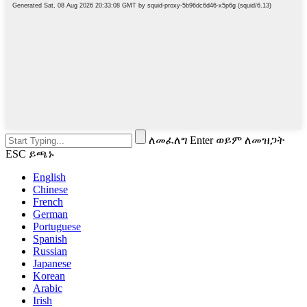
ለመፈለግ Enter ወይም ለመዝጋት
ESC ይጫኑ
English
Chinese
French
German
Portuguese
Spanish
Russian
Japanese
Korean
Arabic
Irish