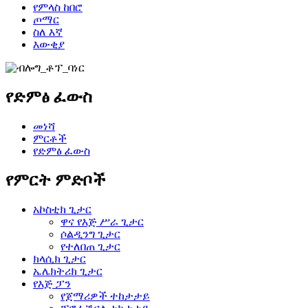
የምላስ ከበሮ
ጦማር
ስለ እኛ
እውቂያ
የድምፅ ፈውስ
መነሻ
ምርቶች
የድምፅ ፈውስ
የምርት ምድቦች
አኮስቲክ ጊታር
ዋና የእጅ ሥራ ጊታር
ሶልዲንግ ጊታር
የተለበጠ ጊታር
ክላሲክ ጊታር
ኤሌክትሪክ ጊታር
የእጅ ፓን
የጀማሪዎች ተከታታይ