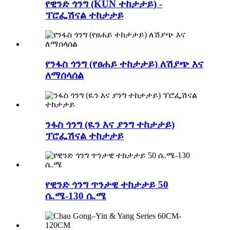
የዊንድ ጎንግ (KUN ተከታታይ) -
ፕሮፌሽናል ተከታታይ
የንፋስ ጎንግ (የፀሐይ ተከታታይ) ለሽያጭ እና
ለማሰላሰል
ንፋስ ጎንግ (ዪን እና ያንግ ተከታታይ)
ፕሮፌሽናል ተከታታይ
የዊንድ ጎንግ ጥንታዊ ተከታታይ 50
ሴ.ሜ-130 ሴ.ሜ