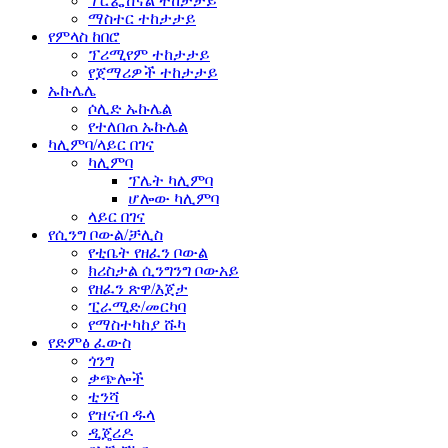
ፕሮፌሽናል ተከታታይ
ማስተር ተከታታይ
የምላስ ከበሮ
ፕሪሚየም ተከታታይ
የጀማሪዎች ተከታታይ
ኡኩሌሌ
ሶሊድ ኡኩሌል
የተለበጠ ኡኩሌል
ካሊምባ/ላይር በገና
ካሊምባ
ፕሌት ካሊምባ
ሆሎው ካሊምባ
ላይር በገና
የሲንግ ቦውል/ቻሊስ
የቲቤት የዘፈን ቦውል
ክሪስታል ሲንግንግ ቦውአይ
የዘፈን ጽዋ/እጀታ
ፒራሚድ/መርካባ
የማስተካከያ ሹካ
የድምፅ ፈውስ
ጎንግ
ቃጭሎች
ቲንሻ
የዝናብ ዱላ
ዲጄሪዶ